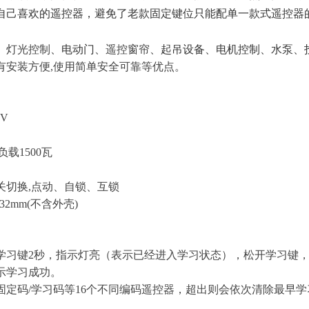
自己喜欢的遥控器，避免了老款固定键位只能配单一款式遥控器
、灯光控制
、电动门、
遥控窗帘
、起吊设备、电机控制、水泵、
有安装方便
,使用简单安全可靠等优点。
0V
负载1500瓦
关
切换
,
点动、自锁、互锁
×32mm(不含外壳)
学习键
2
秒，指示灯
亮
（表示已经进入学习状态），松开学习键
示学习成功。
固定码/学习码等16个不同编码遥控器，超出则会依次清除最早