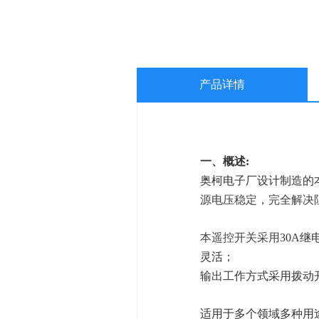
产品详情
一
、
概述
:
奥柯电子厂设计制造的
源电压稳定，完全解决
本遥控开关采用
30A
灵活；
输出
工作
方式
采用拨动
适用于多个领域多种用