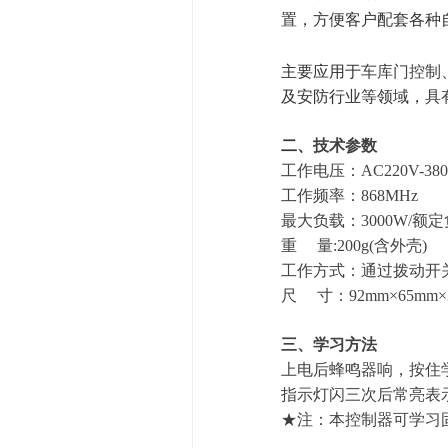
置，方便客户配套各种
主要应用于
车库门控制
及安防行业等领域
，
具
二、
技术参数
工作电压：AC
220V-
38
工作频率：868MHz
最大负载：3000W/额定
重
量
:200g(含外壳)
工作方式：通过
拨动开
尺
寸：92mm×65mm
三、
学习方法
上电后蜂鸣器响，
按住
指示灯闪
三
次后常亮表
★注：本控制器可学习