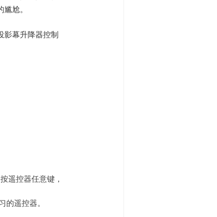
的尴尬。
投影幕升降器控制
，按遥控器任意键，
学习的遥控器。