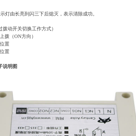
指示灯由
长亮到闪三下后熄灭，表示清除成功。
过
拨动开关切换
工作方式
）
不上拨（ON方向）
的位置
的位置
子说明图