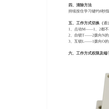
四、清除方法
持续按住学习键约8秒
五、工作方式切换（
通
1、点动
M
——1、2都
2、自锁T
——2拨向N
3、互锁L
——1拨向O
六、工作方式权限及端