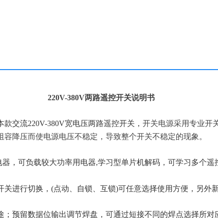
220V-380V两路遥控开关说明书
本款
交流220V-
380V
宽电压
两路遥控开关
，
开关电源采用专业开
阻容降压而使电源电压不稳定，导致整个开关不稳定的现象。
继电器，可负载较大功率用电器
,
学习型单片机解码，可学习多个遥
开关进行
切换，
(
点动、自锁、互锁
)
可任意选择使用方便，
另外
途；预留数据位输
出
调节
焊盘
，可通过短接不同
的焊点
选择
所
对