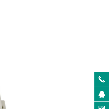
끅
뀩
낃