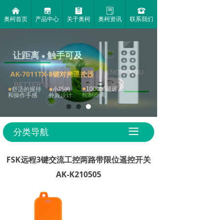
낀
끵
뀳
ꂓ
뀰
奥柯首页
产品中心
关于奥柯
奥柯资讯
联系我们
微动能自发电捕获技术
一款自发电的无限套装
遥控按钮终身兔电池
自发电才环保
让距离
触手可及
绿色环保无污染
●
免布线随意贴
KNOW YOU
AK-7011TX-8键对拷遥控器
BETTER ON
●
●
●
1000米超远
舒适的握持
小巧的
控制距离
和操作手感
外观设计
无线控制插座系列
了解更多
无线控制器套装系列
分类导航
끀
FSK远程3键交流工控两路带限位遥控开关
AK-K210505