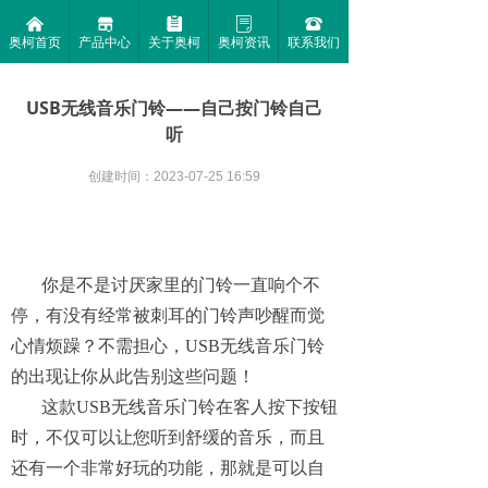
낀
끵
뀳
ꂓ
뀰
奥柯首页
产品中心
关于奥柯
奥柯资讯
联系我们
USB无线音乐门铃——自己按门铃自己
听
创建时间：
2023-07-25
16:59
你是不是讨厌家里的门铃一直响个不
停，有没有经常被刺耳的门铃声吵醒而觉
心情烦躁？不需担心，USB无线音乐门铃
的出现让你从此告别这些问题！
这款USB无线音乐门铃在客人按下按钮
时，不仅可以让您听到舒缓的音乐，而且
还有一个非常好玩的功能，那就是可以自