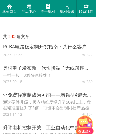
낀
끵
뀳
ꂓ
뀰
奥柯首页
产品中心
关于奥柯
奥柯资讯
联系我们
共
245
篇文章
PCBA电路板定制开发指南：为什么客户最终都选择了奥柯电子？
2025-09-22
327
넶
奥柯电子发布新一代快接端子无线遥控开关
一插一按，2秒快速接线！
2025-09-18
389
넶
让免费轻定制成为可能——增强型4键无线遥控器
通过硬件升级，频点精准度提升了50%以上，数
据精准度提升了3倍，再也不会出现同批产品控
制距离有远有近了； 操作稳定性更好，使用距
2024-11-12
164
넶
离也延长了50%。
升降电机控制开关：工业自动化中的关键枢纽