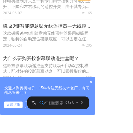
降电机控制开关是一种专门用于控制升降电机上
升、下降和左右移动的遥控开关。由于其专为各
种工业设备控制而设计，因此广泛应用于行车、
2024-06-07
165
넶
龙门吊、升降梯、工程机械、工业电器、起重
机、照明设备的无线控制。
磁吸9键智能随意贴无线遥控器—无线控制的新纪元
这款磁吸9键智能随意贴无线遥控器采用磁吸固
定，独特的自动定位磁吸底座，可以固定在任何
方便的位置，还可以当做墙面固定开关使用，也
2024-05-24
205
넶
可以取下，当作传统遥控器使用。
为什么要购买投影幕联动遥控盒呢？
这款投影幕联动遥控盒支持联动+手动双控制模
式，配对好的投影幕联动盒，可以跟投影仪的开
关联动工作。一键联动，开启投影仪，投影幕联
2024-04-02
202
넶
×
动展开，关闭投影仪，投影幕联动收起。也可以
直接按遥控盒的按键进行手动控制，解决了用户
欢迎来到奥柯电子，15年专注无线技术老厂，有问
题尽管来问？
需要两个遥控器分别控制幕布和投影机的开关问
上一页
1
/
41
下一页
题，减少遥控器的使用，再也不用担心找不到遥
控器了。
立即咨询
稍后再说
拨打电话