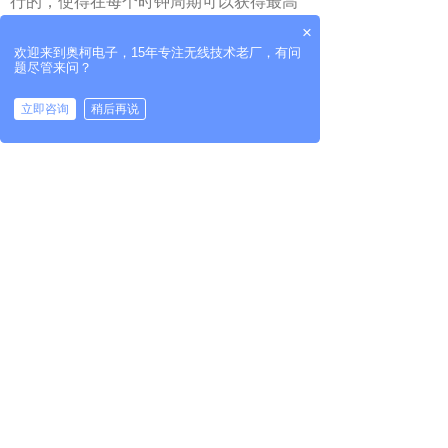
行的，使得在每个时钟周期可以获得最高
效率。
×
在大多数微控制器中，取指令和指令
欢迎来到奥柯电子，15年专注无线技术老厂，有问
题尽管来问？
执行都是顺序进行的，但在PIC单片机指令
流水线结构中，取指令和执行指令在时间
立即咨询
稍后再说
拨打电话
上是相互重叠的，所以PIC系列单片机才可
能实现单周期指令。
只有涉及到改变程序计数器PC值的程
序分支指令(例如GOTO、CALL)等才需要
两个周期。
此外，PIC单片机的结构特点还体现在
寄存器组上，如寄存器I/O口、定时器和程
序寄存器等都是采用了RAM结构形式，而
且都只需要一个周期就可以完成访问和操
作。
而其它单片机常需要两个或两个以上的周
期才能改变寄存器的内容。上述各项，就
是PIC单片机能做到指令总数少，且大都为