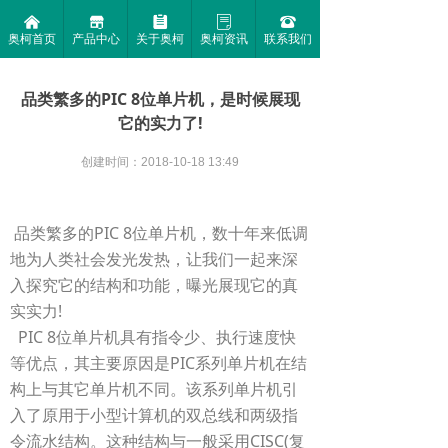
낀
끵
뀳
ꂓ
뀰
奥柯首页
产品中心
关于奥柯
奥柯资讯
联系我们
品类繁多的PIC 8位单片机，是时候展现
它的实力了!
创建时间：
2018-10-18
13:49
品类繁多的PIC 8位单片机，数十年来低调
地为人类社会发光发热，让我们一起来深
入探究它的结构和功能，曝光展现它的真
实实力!
PIC 8位单片机具有指令少、执行速度快
等优点，其主要原因是PIC系列单片机在结
构上与其它单片机不同。该系列单片机引
入了原用于小型计算机的双总线和两级指
令流水结构。这种结构与一般采用CISC(复