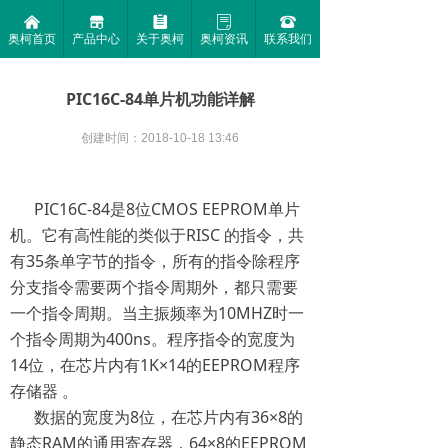
낀
끵
뀳
ꂓ
뀰
奥柯首页
产品中心
关于奥柯
奥柯资讯
联系我们
PIC16C-84单片机功能详解
创建时间：
2018-10-18
13:46
PIC16C-84是8位CMOS EEPROM单片
机。它有高性能的类似于RISC 的指令，共
有35条单字节的指令，所有的指令除程序
分支指令需要两个指令周期外，都只需要
一个指令周期。当主振频率为10MHZ时一
个指令周期为400ns。程序指令的宽度为
14位，在芯片内有1K×14的EEPROM程序
存储器 。
数据的宽度为8位，在芯片内有36×8的
静态RAM的通用寄存器，64×8的EEPROM