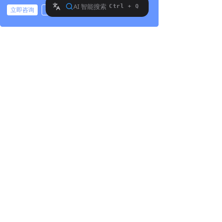
储器并不直接映象到数据存储器，而是间
立即咨询
稍后再说
接映象的。即由一个间接寻址的指针指明
拨打电话
要读／写的数据EEPROM的地址。64个字
节 的数据EEPROM具有的地址是0～3FH。
PIC16C84单片机的指令系统共有35条
指令。与PIC16C6X系列的指令完全相同。
上一篇：
无
ꄴ
下一篇：
无
ꄲ
版权所有©:
深圳市世纪奥柯电子有限公司
地址：
广东省东莞市东莞市塘厦镇蛟乙塘宝石路4
号(汇迅湾区创科)1栋5楼
电话：
13332666926