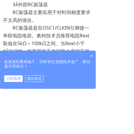
3外部RC振荡器
RC振荡器主要应用于对时间精度要求
不太高的场合。
RC振荡器是在OSC1/CLKIN引脚接一
串联电阻电容。奥柯技术员推荐电阻Rext
取值在5kΩ～100kΩ之间。当Rext小于
22kΩ时，振荡器的工作可能会变得不稳
×
定或停振；当Rext取值大于1MΩ时，振荡
欢迎来到奥柯电子，15年专注无线技术老厂，有问
器易受到干扰。RC振荡器产生的振荡频率
题尽管来问？
fosc，经内部4分频电路分频后从
立即咨询
稍后再说
OSC2/CLKOUT输出fosc/4振荡信号，此信
拨打电话
号可以用作测试或作其它逻辑电路的同步
信号。
上一篇：
无
ꄴ