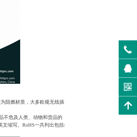
끅
뀩
낃
须为阻燃材质，大多欧规无线插
녕
于产品不危及人类、动物和货品的
文缩写。RoHS一共列出包括: