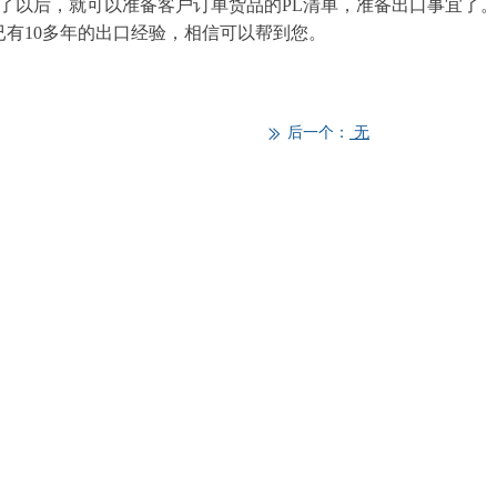
以后，就可以准备客户订单货品的PL清单，准备出口事宜了。
有10多年的出口经验，相信可以帮到您。
后一个：
无
ꅀ