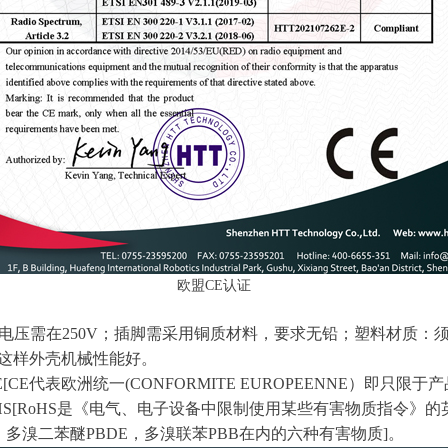
欧盟CE认证
压需在250V；插脚需采用铜质材料，要求无铅；塑料材质：
，这样外壳机械性能好。
E代表欧洲统一(CONFORMITE EUROPEENNE）即只限
HS[RoHS是《电气、电子设备中限制使用某些有害物质指令》的英
r6+，多溴二苯醚PBDE，多溴联苯PBB在内的六种有害物质]。