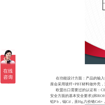
在功能设计方面：产品的输入电
座会采用玻纤+PBT材料做外壳
欧盟出口需要过的认证有：CE[C
安全方面的基本安全要求)]和RO
铅P b，镉Cd，汞Hg,六价铬C