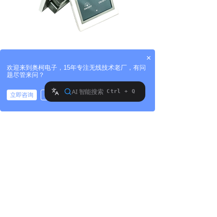
触摸无线遥控开关
×
欢迎来到奥柯电子，15年专注无线技术老厂，有问
题尽管来问？
不仅如此，
无线遥控开关
的表现形式更
立即咨询
稍后再说
加的多样化和科幻，除市面上比较流行的
拨打电话
在线、离线语音控制、触摸控制模式外，
还有声光感应控制，更科幻的是人通过不
同的手势动作操控设备的启停和改变功率
大小、模式等，再加上艺术化的外形设
计，它给人整体的感觉已经不再是单纯的
控制设备，而是实现了交互反馈、使人感
官愉悦的智能管家，所以我们在开篇即说
它已经在智能家居系统中，占据了比较重