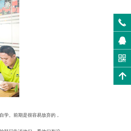
끅
뀩
낃
녕
自学。前期是很容易放弃的，