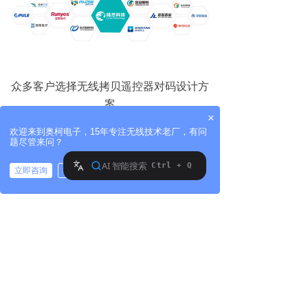
众多客户选择无线拷贝遥控器对码设计方
案
×
遇到破损无法使用的问题也不需要把控
欢迎来到奥柯电子，15年专注无线技术老厂，有问
制器拆下来寄回到厂家这里，重新配遥控
题尽管来问？
器，节省了客户等待的时间，真正是为客
立即咨询
稍后再说
户着想。也正是由此，奥柯获得了300+客
拨打电话
户的一致认可。
在无线拷贝遥控器的设计时，都应以为
客户提供更多方便而制定方案，而不仅仅
是客户需要什么功能，我们给他大体实现
就可以了。设计就要想到可能会出现的问
题，用技术把它解决掉，客户的信任也就