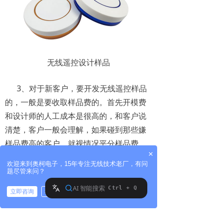
无线遥控设计样品
3、对于新客户，要开发无线遥控样品
的，一般是要收取样品费的。首先开模费
和设计师的人工成本是很高的，和客户说
清楚，客户一般会理解，如果碰到那些嫌
样品费高的客户，就视情况平分样品费，
×
这是基于对合作的一种诚意，后期出货产
欢迎来到奥柯电子，15年专注无线技术老厂，有问
量达到一定的数目，即将客户的样品费折
题尽管来问？
算成产品赠送给客户。
立即咨询
稍后再说
4、当然也不乏一些C端新客户是想买无
拨打电话
线遥控器的，但是又不想掏钱，就想让厂