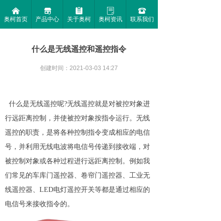
낀
끵
뀳
ꂓ
뀰
奥柯首页
产品中心
关于奥柯
奥柯资讯
联系我们
什么是无线遥控和遥控指令
创建时间：
2021-03-03
14:27
什么是无线遥控呢?无线遥控就是对被控对象进
行远距离控制，并使被控对象按指令运行。无线
遥控的职责，是将各种控制指令变成相应的电信
号，并利用无线电波将电信号传递到接收端，对
被控制对象或各种过程进行远距离控制。例如我
们常见的车库门遥控器、卷帘门遥控器、工业无
线遥控器、LED电灯遥控开关等都是通过相应的
电信号来接收指令的。