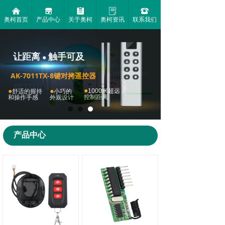
낀
끵
뀳
ꂓ
뀰
奥柯首页
产品中心
关于奥柯
奥柯资讯
联系我们
微动能自发电捕获技术
一款自发电的无限套装
遥控按钮终身兔电池
自发电才环保
让距离
触手可及
绿色环保无污染
●
免布线随意贴
KNOW YOU
AK-7011TX-8键对拷遥控器
BETTER ON
●
●
●
1000米超远
舒适的握持
小巧的
控制距离
和操作手感
外观设计
无线控制插座系列
了解更多
无线控制器套装系列
产品中心