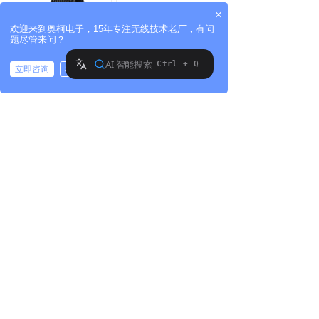
×
欢迎来到奥柯电子，15年专注无线技术老厂，有问
题尽管来问？
立即咨询
稍后再说
拨打电话
六路多功能接收模块 AK-R230813
八针3~12V不带解码接收模块 AK-R240323
上一页
1
/
8
下一页
版权所有©:
深圳市世纪奥柯电子有限公司
地址：
广东省东莞市东莞市塘厦镇蛟乙塘宝石路4
号(汇迅湾区创科)1栋5楼
电话：
13332666926
邮箱：
malongfei@szsjak.com
粤ICP备2021160555号-1