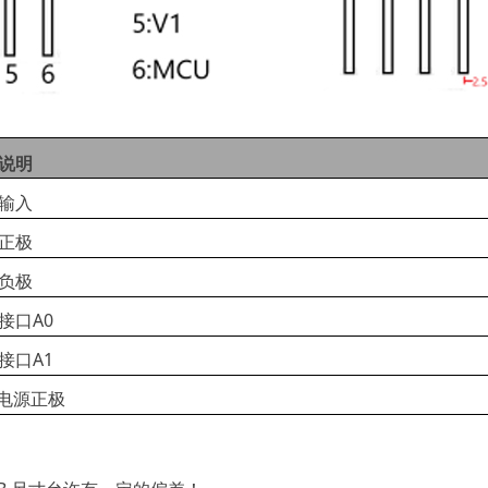
说明
输入
正极
负极
接口A0
接口A1
C电源正极