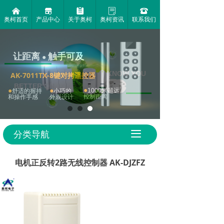
낀
끵
뀳
ꂓ
뀰
奥柯首页
产品中心
关于奥柯
奥柯资讯
联系我们
微动能自发电捕获技术
一款自发电的无限套装
遥控按钮终身兔电池
自发电才环保
让距离
触手可及
绿色环保无污染
●
免布线随意贴
KNOW YOU
AK-7011TX-8键对拷遥控器
BETTER ON
●
●
●
1000米超远
舒适的握持
小巧的
控制距离
和操作手感
外观设计
无线控制插座系列
了解更多
无线控制器套装系列
分类导航
끀
电机正反转2路无线控制器 AK-DJZFZ