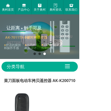
낀
끵
뀳
ꂓ
뀰
奥柯首页
产品中心
关于奥柯
奥柯资讯
联系我们
KNOW YOU
BETTER ON
分类导航
끀
菜刀面板电动车拷贝遥控器 AK-K200710