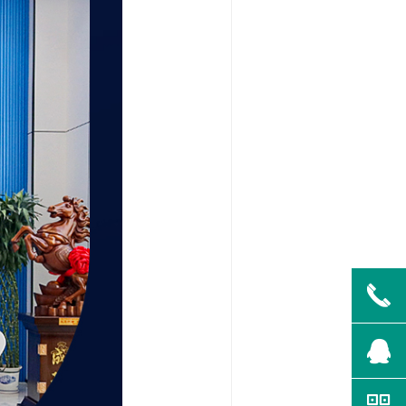
끅
뀩
낃