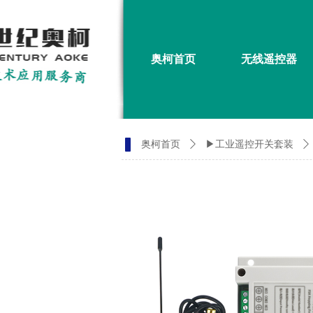
奥柯首页
无线遥控器
奥柯首页
ꄲ
▶工业遥控开关套装
ꄲ