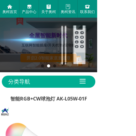
낀
끵
뀳
ꂓ
뀰
奥柯首页
产品中心
关于奥柯
奥柯资讯
联系我们
让距离
触手可及
●
全屋智能新时代
AK-7011TX-8键对拷遥控器
互联网智能插座/开关/灯饰/窗帘机
●
●
●
1000米超远
舒适的握持
小巧的
开启2.0智能家居新篇章
控制距离
和操作手感
外观设计
分类导航
끀
智能RGB+CW球泡灯 AK-L05W-01F