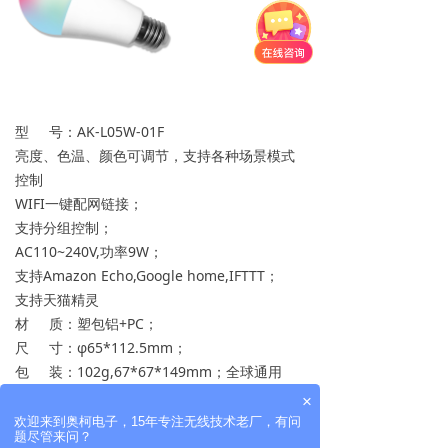
型 号：AK-L05W-01F
亮度、色温、颜色可调节，支持各种场景模式
控制
WIFI一键配网链接；
支持分组控制；
AC110~240V,功率9W；
支持Amazon Echo,Google home,IFTTT；
支持天猫精灵
材 质：塑包铝+PC；
尺 寸：φ65*112.5mm；
包 装：102g,67*67*149mm；全球通用
×
欢迎来到奥柯电子，15年专注无线技术老厂，有问
题尽管来问？