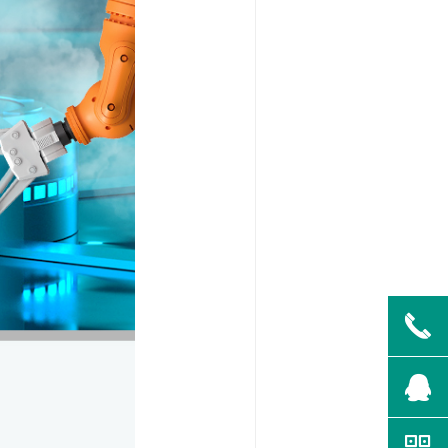
끅
뀩
낃