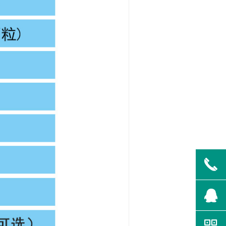
끅
뀩
낃