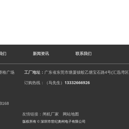
我们
新闻资讯
联系我们
赛格广场
工厂地址：
广东省东莞市塘厦镇蛟乙塘宝石路4号(汇迅湾区创
（马先生）
13332666926
订购热线：
B168
友情链接：
闸机厂家
网站地图
版权所有 ©
深圳市世纪奥柯电子有限公司