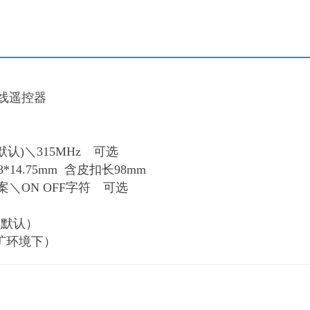
线遥控器
默认)＼315MHz 可选
8*14.75mm 含皮扣长98mm
案＼ON OFF字符 可选
（默认）
旷环境下）