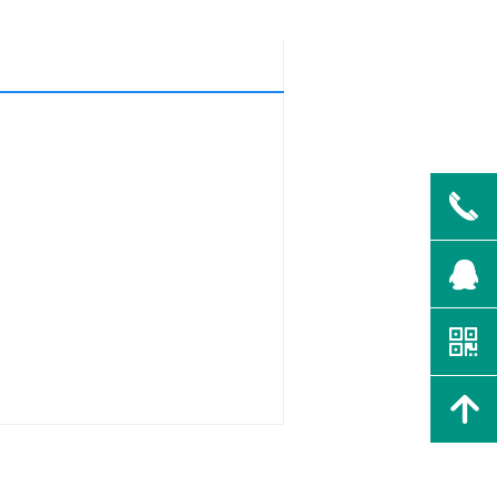
끅
뀩
낃
녕