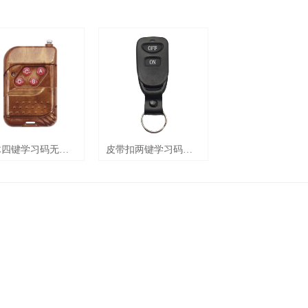
木四键学习码无线
皮带扣两键学习码无
器 AK-TF04
线遥控器 AK-QY