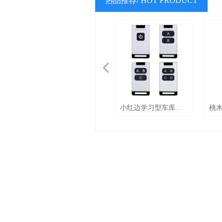
热品推荐/ HOT PRODUCT
넳
小红边学习型车库门
桃
无线遥控器 AK-
遥控
200725