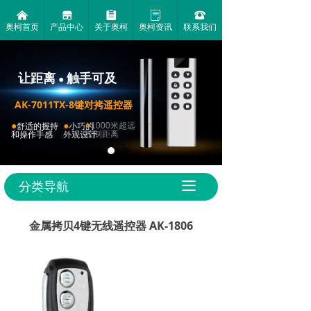
낀
끵
뀳
ꂓ
뀰
奥柯首页
产品中心
关于奥柯
奥柯资讯
联系我们
让距离
触手可及
●
AK-7011TX-8键对拷遥控器
●
●
●
1000米超远
舒适的握持
小巧的
控制距离
和操作手感
外观设计
分类导航
끀
金属拷贝4键无线遥控器 AK-1806