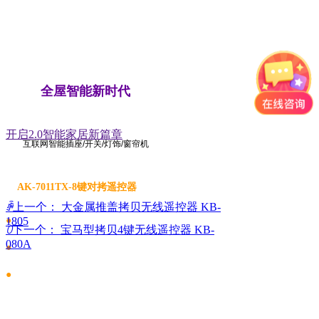
全屋智能新时代
开启2.0智能家居新篇章
互联网智能插座/开关/灯饰/窗帘机
让距离
触手可及
●
AK-7011TX-8键对拷遥控器
ꄴ
上一个：
大金属推盖拷贝无线遥控器 KB-
●
1805
舒适的握持
ꄲ
下一个：
宝马型拷贝4键无线遥控器 KB-
080A
和操作手感
●
小巧的
外观设计
●
1000米超远
控制距离
一款自发电的无限套装