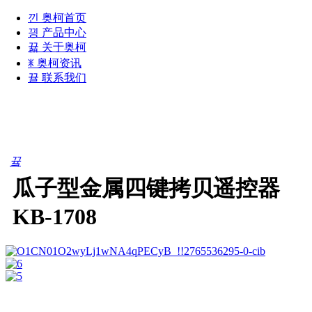
낀
奥柯首页
끵
产品中心
뀳
关于奥柯
ꂓ
奥柯资讯
뀰
联系我们
分类导航
끀
瓜子型金属四键拷贝遥控器
KB-1708