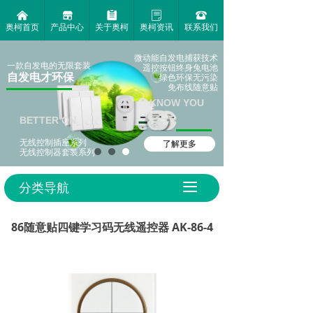
낀
끵
뀳
ꂓ
뀰
奥柯首页
产品中心
关于奥柯
奥柯资讯
联系我们
微动能自发电捕获技术
一款自发电的无限套装
遥控按钮终身兔电池
自发电才环保
绿色环保无污染
免布线随意贴
KNOW YOU
BETTER ON
无线控制插座系列
了解更多
无线控制器套装系列
分类导航
끀
86随意贴四键学习码无线遥控器 AK-86-4