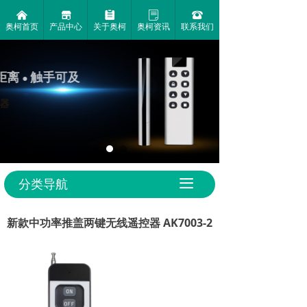
낀
끵
뀳
ꂓ
뀰
奥柯首页
产品中心
关于奥柯
奥柯资讯
联系我们
让距离
触手可及
●
TX-8键对拷遥控器
●
●
1000米超远
的握持
小巧的
控制距离
作手感
外观设计
分类导航
끀
新款中功率推盖两键无线遥控器 AK7003-2