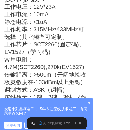
工作电压：12V/23A
工作电流：10mA
静态电流：<1uA
工作频率：315MHz\433MHz可
选择（其它频率可定制）
工作芯片：SCT2260(固定码)、
EV1527（学习码）
常用电阻：
4.7M(SCT2260),270k(EV1527)
传输距离：>500m（开阔地接收
板灵敏度在-103dBm以上距离）
调制方式：ASK（调幅）
按键数量：1键，2键，3键，4键
×
（
可选）
欢迎来到奥柯电子，15年专注无线技术老厂，有问
应用领域：
题尽管来问？
遥控开关、遥控灯具、防盗报警
立即咨询
稍后再说
器、遥控玩具、遥控电动门窗、工
拨打电话