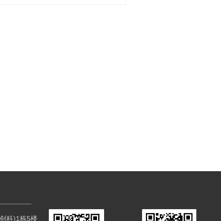
科)1栋5楼