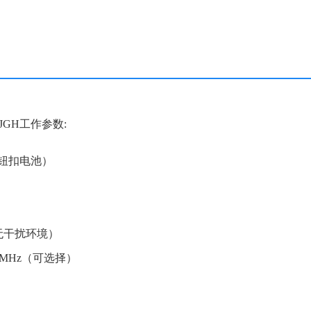
JGH工作参数:
颗钮扣电池）
无干扰环境）
33MHz（可选择）