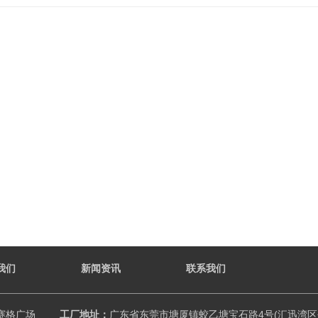
我们
新闻资讯
联系我们
赛格广场
工厂地址：
广东省东莞市塘厦镇蛟乙塘宝石路4号(汇迅湾区创