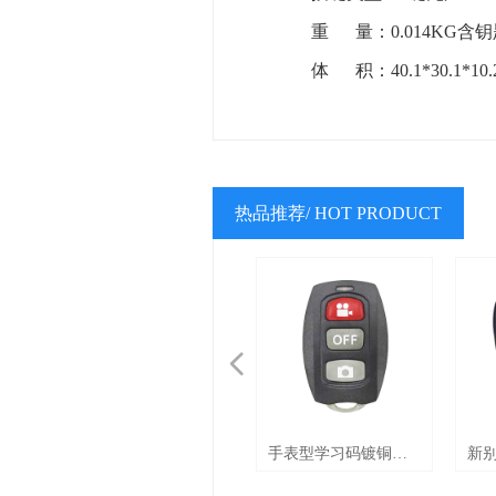
重 量：0.014KG含
体 积：40.1*30.1*10.
热品推荐/ HOT PRODUCT
넳
手表型学习码镀铜板
新
遥控器 AK-308F
遥控