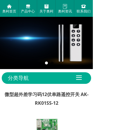
낀
끵
뀳
ꂓ
뀰
奥柯首页
产品中心
关于奥柯
奥柯资讯
联系我们
及
●
●
1000米超远
小巧的
控制距离
外观设计
分类导航
끀
微型超外差学习码12伏单路遥控开关 AK-
RK01SS-12