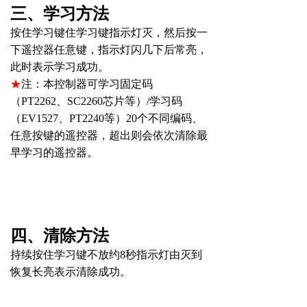
三、学习方法
按住学习键住学习键指示灯灭，然后按一
下遥控器任意键，指示灯闪几下后常亮，
此时表示学习成功。
★
注：本控制器可学习固定码
（
PT2262
、
SC2260
芯片等）
/
学习码
（
EV1527
、
PT2240
等）
20
个不同编码、
任意按键的遥控器，超出则会依次清除最
早学习的遥控器。
四、清除方法
持续按住学习键不放约
8
秒指示灯由灭到
恢复长亮表示清除成功。