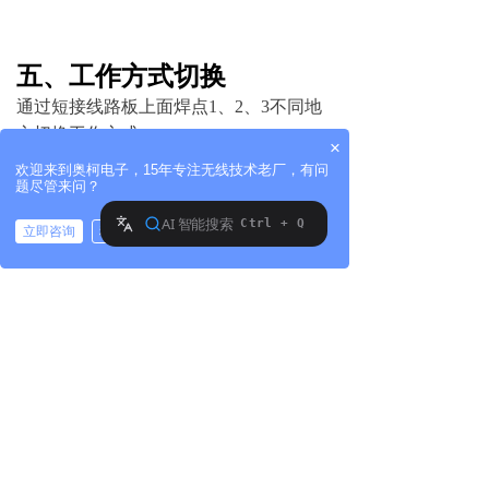
五、工作方式切换
通过短接线路板上面焊点1、2、3不同地
方切换工作方式。
×
1、点动——1、2、3空置不短接
欢迎来到奥柯电子，15年专注无线技术老厂，有问
题尽管来问？
2、互锁——短接2、3
3、自锁——短接1、2
立即咨询
稍后再说
拨打电话
接线图