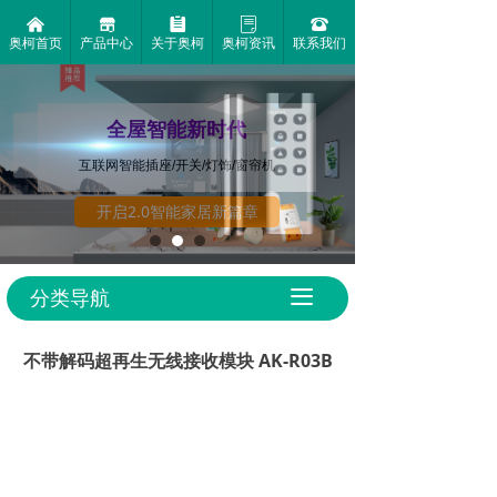
낀
끵
뀳
ꂓ
뀰
奥柯首页
产品中心
关于奥柯
奥柯资讯
联系我们
让距离
触手可及
●
全屋智能新时代
AK-7011TX-8键对拷遥控器
互联网智能插座/开关/灯饰/窗帘机
●
●
●
1000米超远
舒适的握持
小巧的
开启2.0智能家居新篇章
控制距离
和操作手感
外观设计
分类导航
끀
不带解码超再生无线接收模块 AK-R03B