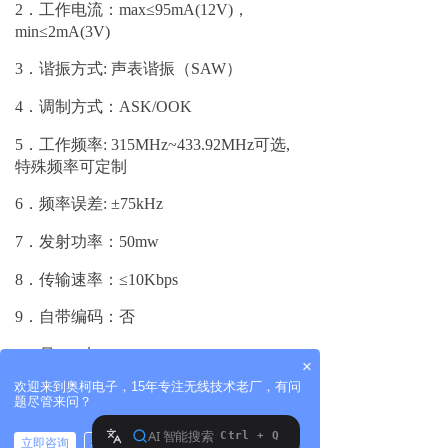
2．工作电流：max≤95mA(12V)，
min≤2mA(3V)
3．谐振方式: 声表谐振（SAW）
4．调制方式：ASK/OOK
5．工作频率: 315MHz~433.92MHz可选,
特殊频率可定制
6．频率误差: ±75kHz
7．发射功率：50mw
8．传输速率：≤10Kbps
9．自带编码：否
10. 尺 寸：32.2*16.6*7mm
×
欢迎来到奥柯电子，15年专注无线技术老厂，有问
题尽管来问？
立即咨询
稍后再说