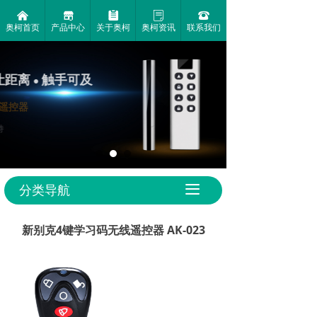
낀
끵
뀳
ꂓ
뀰
奥柯首页
产品中心
关于奥柯
奥柯资讯
联系我们
让距离
触手可及
●
AK-7011TX-8键对拷遥控器
●
●
●
1000米超远
舒适的握持
小巧的
控制距离
和操作手感
外观设计
分类导航
끀
新别克4键学习码无线遥控器 AK-023