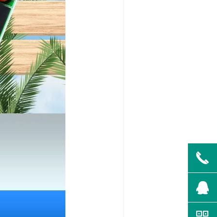
끅
뀩
낃