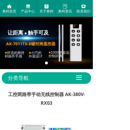
낀
끵
뀳
ꂓ
뀰
奥柯首页
产品中心
关于奥柯
奥柯资讯
联系我们
让距离
触手可及
●
AK-7011TX-8键对拷遥控器
●
●
●
1000米超远
舒适的握持
小巧的
控制距离
和操作手感
外观设计
分类导航
끀
工控两路带手动无线控制器 AK-380V-
RX03