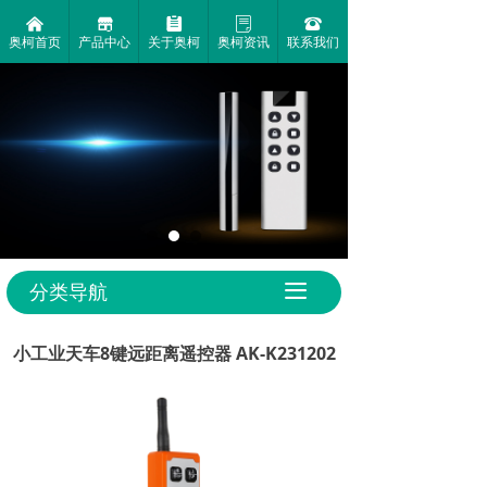
낀
끵
뀳
ꂓ
뀰
奥柯首页
产品中心
关于奥柯
奥柯资讯
联系我们
●
●
1000米超远
小巧的
控制距离
外观设计
分类导航
끀
小工业天车8键远距离遥控器 AK-K231202