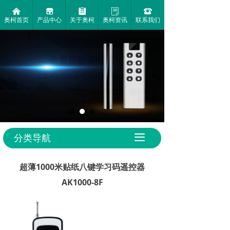
낀
끵
뀳
ꂓ
뀰
奥柯首页
产品中心
关于奥柯
奥柯资讯
联系我们
●
●
1000米超远
小巧的
控制距离
外观设计
分类导航
끀
超薄1000米贴纸八键学习码遥控器
AK1000-8F