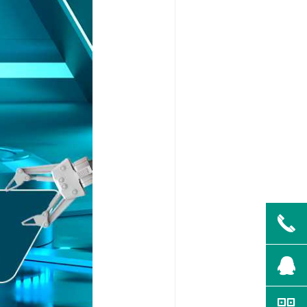
끅
뀩
낃