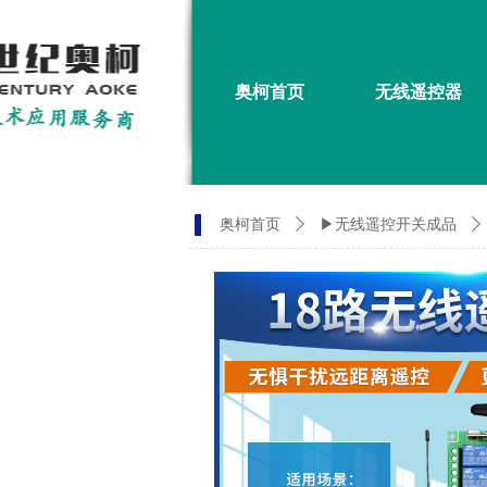
奥柯首页
无线遥控器
奥柯首页
ꄲ
▶无线遥控开关成品
ꄲ