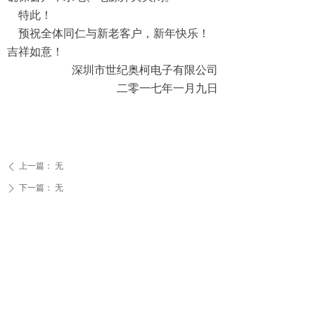
特此！
预祝全体同仁与新老客户，新年快乐！
吉祥如意！
深圳市世纪奥柯电子有限公司
二零一七年一月九日
上一篇：
无
ꄴ
下一篇：
无
ꄲ
版权所有©:
深圳市世纪奥柯电子有限公司
地址：
广东省东莞市东莞市塘厦镇蛟乙塘宝石路4
号(汇迅湾区创科)1栋5楼
电话：
13332666926
邮箱：
malongfei@szsjak.com