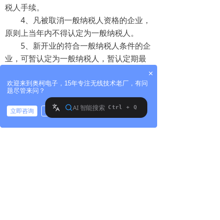
税人手续。
4、凡被取消一般纳税人资格的企业，
原则上当年内不得认定为一般纳税人。
5、新开业的符合一般纳税人条件的企
业，可暂认定为一般纳税人，暂认定期最
长不得超过一年(自批准为临时一般纳税人
×
之月起满12个月计算)。暂认定期内，企业
欢迎来到奥柯电子，15年专注无线技术老厂，有问
题尽管来问？
应在实际达到一般纳税人条件后向主管国
税机关提出正式认定申请，经县级国税局
立即咨询
稍后再说
拨打电话
审查，符合一般纳税人认定条件的，办理
一般纳税人正式认定手续。
上一篇：
无
ꄴ
下一篇：
无
ꄲ