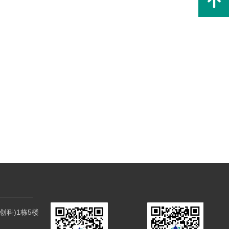
녕
科)1栋5楼