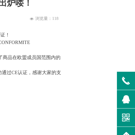
出炉喽！
浏览量：
118
넶
认证！
NFORMITE
了商品在欧盟成员国范围内的
通过CE认证，感谢大家的支
끅
뀩
낃