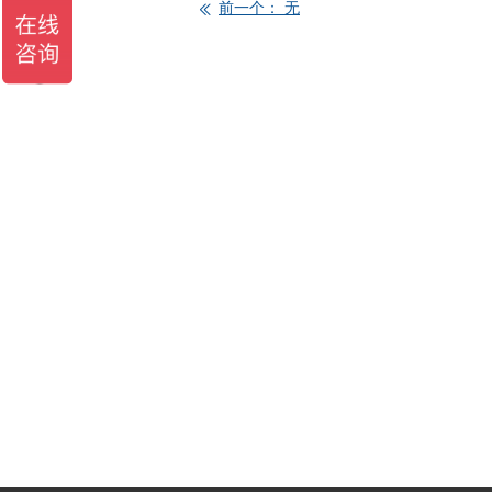
前一个：
无
ꅃ