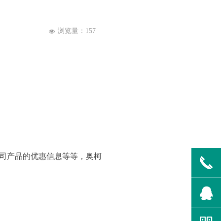
浏览量：
157
넶
司产品的优惠信息等等，奥柯
끅
뀩