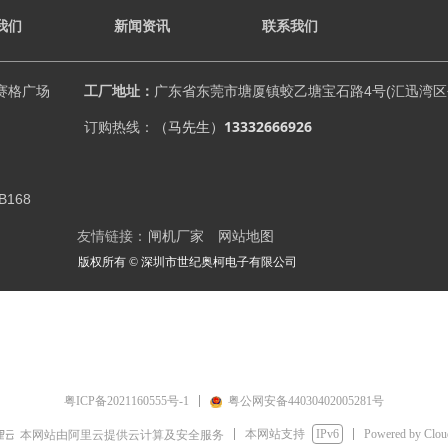
我们
新闻资讯
联系我们
赛格广场
工厂地址：
广东省东莞市塘厦镇蛟乙塘宝石路4号(汇迅湾区创
（马先生）
13332666926
订购热线：
B168
友情链接：
闸机厂家
网站地图
版权所有 ©
深圳市世纪奥柯电子有限公司
粤ICP备2021160555号-1
粤公网安备44030402005281号
本网站支持
IPv6
Powered by Clo
本网站由阿里云提供云计算及安全服务