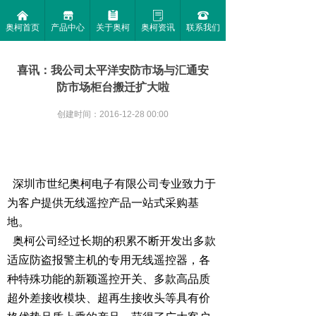
낀
끵
뀳
ꂓ
뀰
奥柯首页
产品中心
关于奥柯
奥柯资讯
联系我们
喜讯：我公司太平洋安防市场与汇通安
防市场柜台搬迁扩大啦
创建时间：
2016-12-28
00:00
深圳市世纪奥柯电子有限公司专业致力于
为客户提供无线遥控产品一站式采购基
地。
奥柯公司经过长期的积累不断开发出多款
适应防盗报警主机的专用无线遥控器，各
种特殊功能的新颖遥控开关、多款高品质
超外差接收模块、超再生接收头等具有价