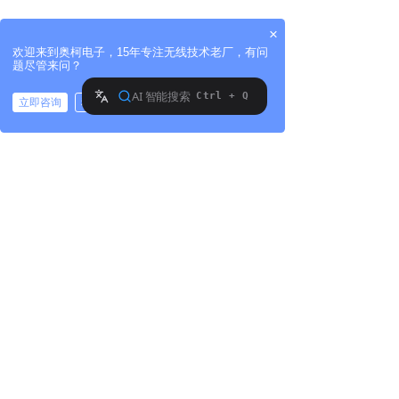
×
欢迎来到奥柯电子，15年专注无线技术老厂，有问
题尽管来问？
立即咨询
稍后再说
拨打电话
上一篇：
无
ꄴ
下一篇：
无
ꄲ
版权所有©:
深圳市世纪奥柯电子有限公司
地址：
广东省东莞市东莞市塘厦镇蛟乙塘宝石路4
号(汇迅湾区创科)1栋5楼
电话：
13332666926
邮箱：
malongfei@szsjak.com